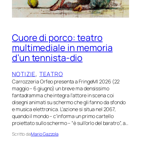
Cuore di porco: teatro
multimediale in memoria
d’un tennista-dio
NOTIZIE
, 
TEATRO
Carrozzeria Orfeo presenta a FringeMI 2026 (22
maggio – 6 giugno) un breve ma densissimo
fantadramma che integra l’attore in scena coi
disegni animati su schermo che gli fanno da sfondo
e musica elettronica. L’azione si situa nel 2067,
quando il mondo – c’informa un primo cartello
proiettato sullo schermo – “è sull’orlo del baratro”, a…
Scritto da
Mario Gazzola