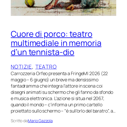
Cuore di porco: teatro
multimediale in memoria
d’un tennista-dio
NOTIZIE
, 
TEATRO
Carrozzeria Orfeo presenta a FringeMI 2026 (22
maggio – 6 giugno) un breve ma densissimo
fantadramma che integra l’attore in scena coi
disegni animati su schermo che gli fanno da sfondo
e musica elettronica. L’azione si situa nel 2067,
quando il mondo – c’informa un primo cartello
proiettato sullo schermo – “è sull’orlo del baratro”, a…
Scritto da
Mario Gazzola