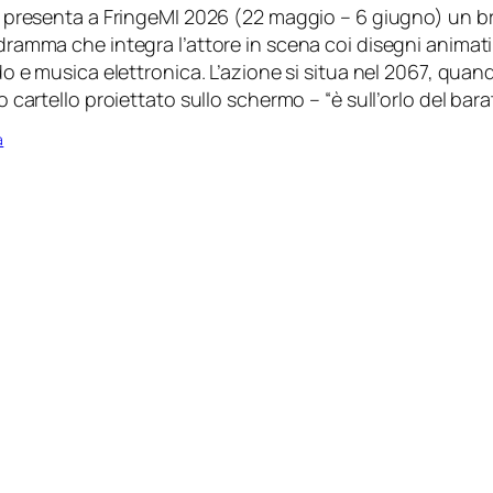
 presenta a FringeMI 2026 (22 maggio – 6 giugno) un b
ramma che integra l’attore in scena coi disegni animat
o e musica elettronica. L’azione si situa nel 2067, quan
 cartello proiettato sullo schermo – “è sull’orlo del barat
a