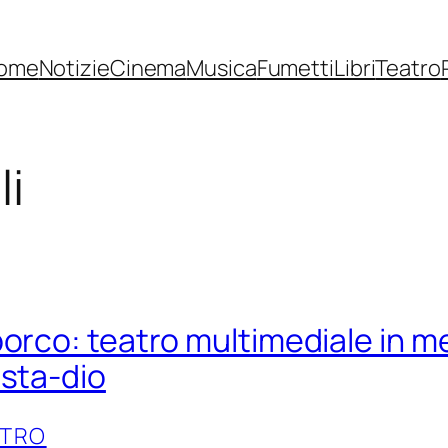
ome
Notizie
Cinema
Musica
Fumetti
Libri
Teatro
li
porco: teatro multimediale in 
ista-dio
ATRO