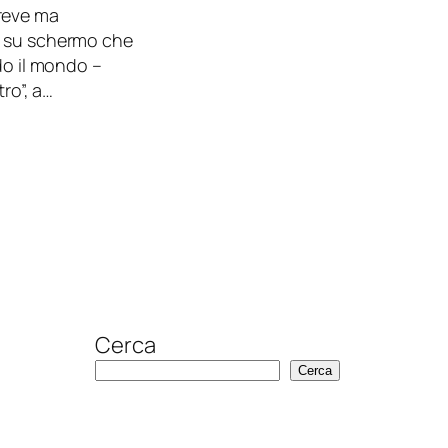
reve ma
i su schermo che
do il mondo –
ro”, a…
Cerca
Cerca