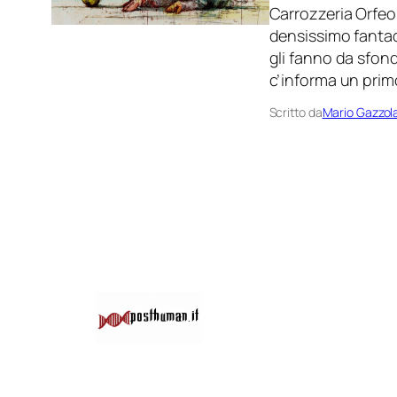
Carrozzeria Orfeo
densissimo fantad
gli fanno da sfond
c’informa un primo
Scritto da
Mario Gazzol