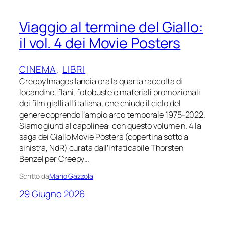
Viaggio al termine del Giallo:
il vol. 4 dei Movie Posters
CINEMA
, 
LIBRI
Creepy Images lancia ora la quarta raccolta di
locandine, flani, fotobuste e materiali promozionali
dei film gialli all’italiana, che chiude il ciclo del
genere coprendo l’ampio arco temporale 1975-2022.
Siamo giunti al capolinea: con questo volume n. 4 la
saga dei Giallo Movie Posters (copertina sotto a
sinistra, NdR) curata dall’infaticabile Thorsten
Benzel per Creepy…
Scritto da
Mario Gazzola
29 Giugno 2026