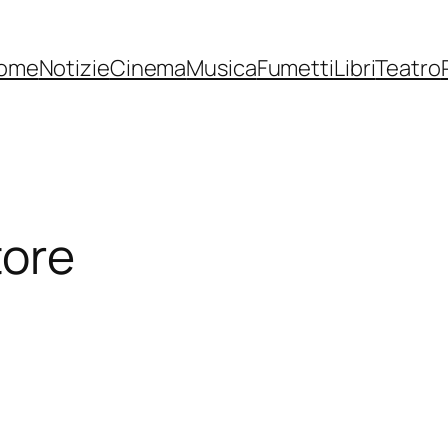
ome
Notizie
Cinema
Musica
Fumetti
Libri
Teatro
tore