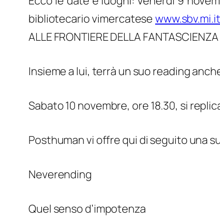
Ecco le date e luoghi:
Venerdì 9 novem
bibliotecario vimercatese
www.sbv.mi.i
ALLE FRONTIERE DELLA FANTASCIENZA – 
Insieme a lui, terrà un suo reading anc
Sabato 10 novembre
, ore 18.30, si repli
Posthuman vi offre qui di seguito una s
Neverending
Quel senso d’impotenza