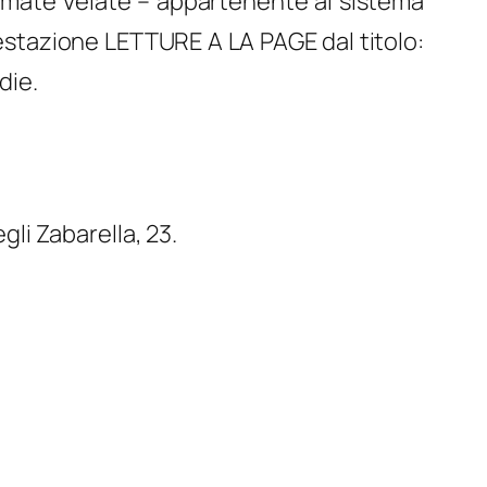
mate Velate – appartenente al sistema
festazione
LETTURE A
LA PAGE
dal titolo:
die.
egli Zabarella, 23
.