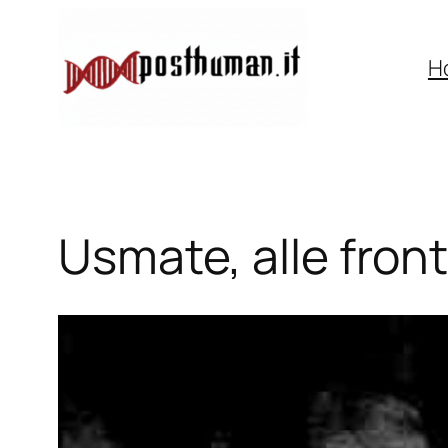
Vai
al
H
contenuto
Usmate, alle front