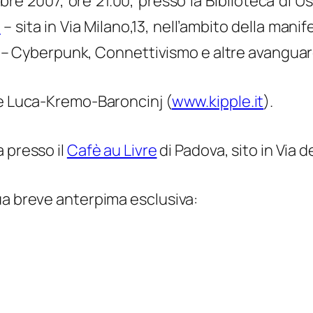
bre 2007
, ore 21.00, presso
la Biblioteca
di Us
t
– sita in
Via Milano,13,
nell’ambito della mani
Cyberpunk, Connettivismo e altre avanguar
he Luca-Kremo-Baroncinj (
www.kipple.it
).
ca presso il
Cafè au Livre
di Padova, sito in Via d
ua breve anterpima esclusiva: