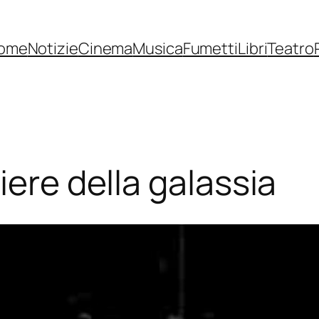
ome
Notizie
Cinema
Musica
Fumetti
Libri
Teatro
iere della galassia