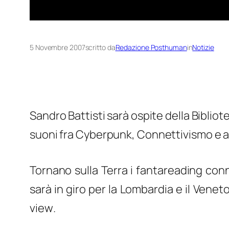
5 Novembre 2007
scritto da
Redazione Posthuman
in
Notizie
Sandro Battisti sarà ospite della Bibli
suoni fra
Cyberpunk, Connettivismo e al
Tornano sulla Terra i
fantareading
conne
sarà in giro per
la Lombardia
e il Veneto
view
.