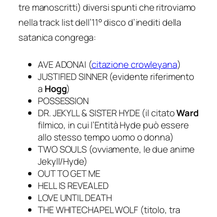
tre manoscritti) diversi spunti che ritroviamo
nella track list dell’11° disco d’inediti della
satanica congrega:
AVE ADONAI (
citazione crowleyana
)
JUSTIFIED SINNER (evidente riferimento
a
Hogg
)
POSSESSION
DR. JEKYLL & SISTER HYDE (il citato
Ward
filmico, in cui l’Entità Hyde può essere
allo stesso tempo uomo o donna)
TWO SOULS (ovviamente, le due anime
Jekyll/Hyde)
OUT TO GET ME
HELL IS REVEALED
LOVE UNTIL DEATH
THE WHITECHAPEL WOLF (titolo, tra