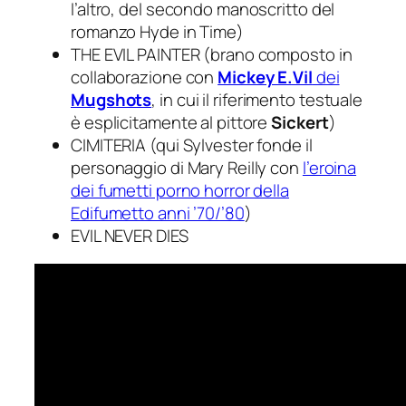
l’altro, del secondo manoscritto del
romanzo
Hyde in Time
)
THE EVIL PAINTER (brano composto in
collaborazione con
Mickey E.Vil
dei
Mugshots
, in cui il riferimento testuale
è esplicitamente al pittore
Sickert
)
CIMITERIA (qui Sylvester fonde il
personaggio di Mary Reilly con
l’eroina
dei fumetti porno horror della
Edifumetto anni ’70/’80
)
EVIL NEVER DIES