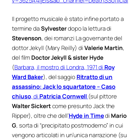
v=36z5A4ijEls&ab_channel=DeathSSofficial
Il progetto musicale è stato infine portato a
termine da
Sylvester
dopo la lettura di
Stevenson
, dei romanzi
La governante del
dottor Jekyll
(
Mary Reilly
) di
Valerie Martin
,
del film
Doctor Jekyll & sister Hyde
(
Barbara, il mostro di Londra
, 1971 di
Roy
Ward Baker
), del saggio
Ritratto di un
assassino: Jack lo squartatore – Caso
chiuso
, di
Patricia Cornwell
(sul pittore
Walter Sickert
come presunto Jack the
Ripper), oltre che dell’
Hyde in Time
di
Mario
G
, sorta di “precipitato postmoderno” in cui
vengono articolati in un’unica narrazione (su