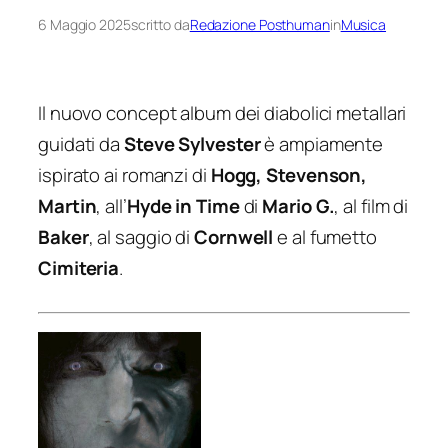
6 Maggio 2025
scritto da
Redazione Posthuman
in
Musica
Il nuovo concept album dei diabolici metallari
guidati da
Steve Sylvester
è ampiamente
ispirato ai romanzi di
Hogg, Stevenson,
Martin
, all’
Hyde in Time
di
Mario G.
, al film di
Baker
, al saggio di
Cornwell
e al fumetto
Cimiteria
.