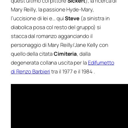
quest’ultimo col pittore
Sickert
), la ricerca di
Mary Reilly, la passione Hyde-Mary,
l’uccisione di lei e… qui
Steve
(a sinistra in
diabolica posa col resto del gruppo) si
stacca dal romanzo agganciando il
personaggio di Mary Reilly/Jane Kelly con
quello della citata
Cimiteria
, dalla
degenerata collana uscita per la
Edifumetto
di Renzo Barbieri
tra il 1977 e il 1984 .