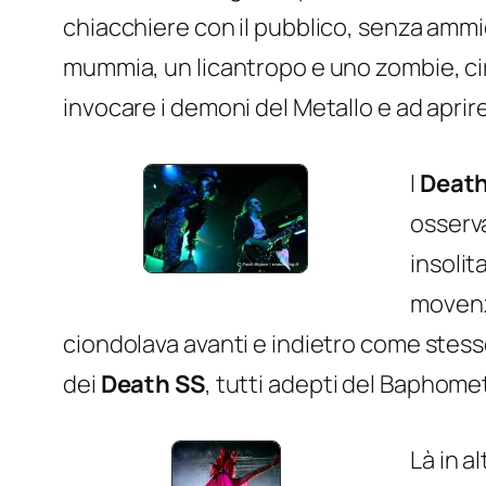
chiacchiere con il pubblico, senza ammi
mummia, un licantropo e uno zombie, circ
invocare i demoni del Metallo e ad aprire
I
Death
osserv
insolit
movenze
ciondolava avanti e indietro come stesse
dei
Death SS
, tutti adepti del Baphomet 
Là in a