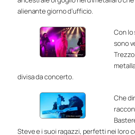
ancestrale orgoglio nerd\metallaro che m
alienante giorno d’ufficio.
Con lo 
sono v
Trezzo 
metalla
divisa da concerto.
Che dir
raccont
Bastere
Steve e i suoi ragazzi, perfetti nei lo