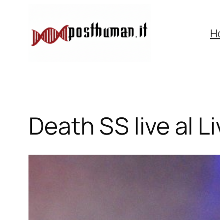
Vai
al
H
contenuto
Death SS live al L