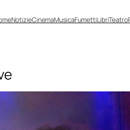
ome
Notizie
Cinema
Musica
Fumetti
Libri
Teatro
ive