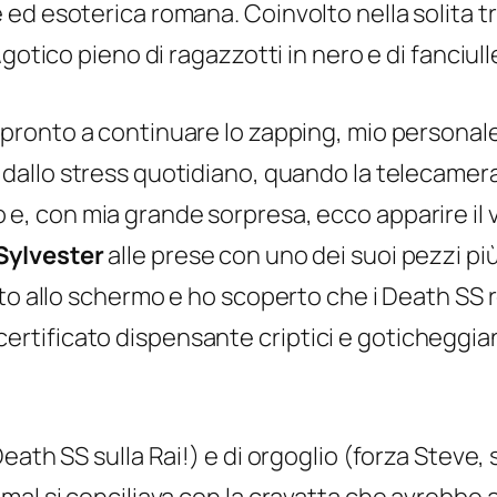
ed esoterica romana. Coinvolto nella solita t
otico pieno di ragazzotti in nero e di fanciulle
à pronto a continuare lo zapping, mio persona
 dallo stress quotidiano, quando la telecamera 
e, con mia grande sorpresa, ecco apparire il v
Sylvester
alle prese con uno dei suoi pezzi pi
to allo schermo e ho scoperto che i Death SS r
tificato dispensante criptici e goticheggian
eath SS sulla Rai!) e di orgoglio (forza Steve,