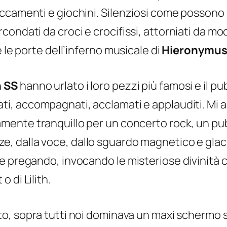
ccamenti e giochini. Silenziosi come possono 
ondati da croci e crocifissi, attorniati da mod
 le porte dell’inferno musicale di
Hieronymus
 SS
hanno urlato i loro pezzi più famosi e il pub
ati, accompagnati, acclamati e applauditi. Mi
amente tranquillo per un concerto rock, un pu
, dalla voce, dallo sguardo magnetico e glaci
 pregando, invocando le misteriose divinità ch
o di Lilith.
lto, sopra tutti noi dominava un maxi schermo 