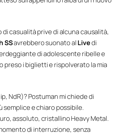
tteso sull’appendino l’alba di un nuovo
di casualità prive di alcuna causalità,
h SS
avrebbero suonato al
Live
di
erdeggiante di adolescente ribelle e
 preso i biglietti e rispolverato la mia
ip, NdR)? Postuman mi chiede di
ù semplice e chiaro possibile.
o, assoluto, cristallino Heavy Metal.
n momento di interruzione, senza