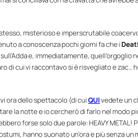
al si conciliava con la cravatta che avrebbe a
stesso, misterioso e imperscrutabile coacervo 
enuto a conoscenza pochi giorni fa che i
Deat
sull’Adda e, immediatamente, quell’orgoglio n
ro di cui vi raccontavo si è risvegliato e zac… ho
vi ora dello spettacolo (di cui
QUI
vedete un cl
are la notte e io cercherò di farlo nel modo pi
bbero forse solo due parole: HEAVY METAL! Pur
ro costumi, hanno suonato un’ora e più senza u