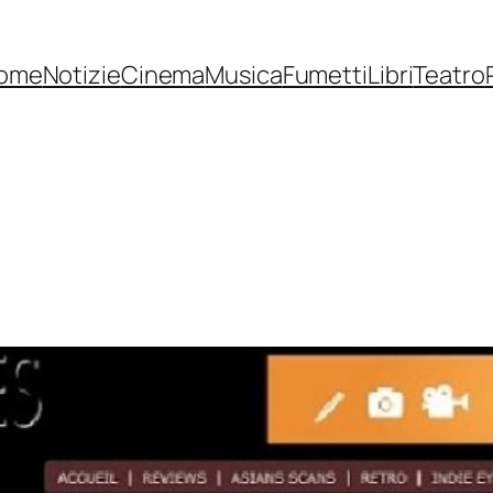
ome
Notizie
Cinema
Musica
Fumetti
Libri
Teatro