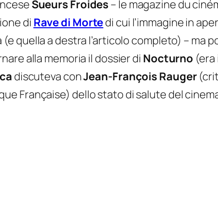
rancese
Sueurs Froides
–
le magazine du ciné
ione di
Rave di Morte
di cui l’immagine in aper
 (e quella a destra l’articolo completo) – ma p
ornare alla memoria il dossier di
Nocturno
(era 
sca
discuteva con
Jean-François Rauger
(cri
e Française) dello stato di salute del cinema