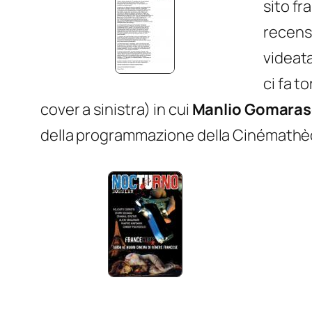
sito f
recens
videata
ci fa t
cover a sinistra) in cui
Manlio Gomara
della programmazione della Cinémathèqu