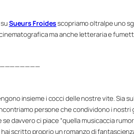
su
Sueurs Froides
scopriamo oltralpe uno sg
 cinematografica ma anche letteraria e fumett
————————
ono insieme i cocci delle nostre vite. Sia sul 
incontriamo persone che condividono i nostri g
e se davvero ci piace “
quella musicaccia rumo
hai scritto proprio un romanzo di fantascienz