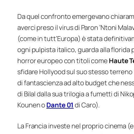
Da quel confronto emergevano chiarament
averci preso il virus di
Paron ‘Ntoni Mala
(come in tutt’Europa) è stata definitivam
ogni pulpista italico, guarda alla florid
horror europeo con titoli come
Haute T
sfidare Hollyood sul suo stesso terreno (
di fantascienza ad alto budget che nes
di Bilal dalla sua trilogia a fumetti di 
Kounen o
Dante 01
di Caro).
La Francia investe nel proprio cinema (e