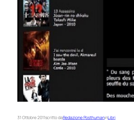
31 Ottobre 2011
scritto da
Redazione Posthuman
in
Libri