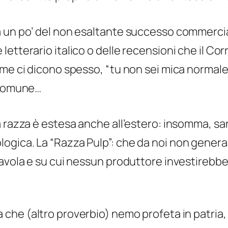
a un po’ del non esaltante successo commercia
tterario italico o delle recensioni che il Corr
ome ci dicono spesso,
“tu non sei mica normale
l comune…
a razza è estesa anche all’estero: insomma, s
ogica. La “Razza Pulp”: che da noi non genera
avola e su cui nessun produttore investirebbe p
a che (altro proverbio) nemo profeta in patria,