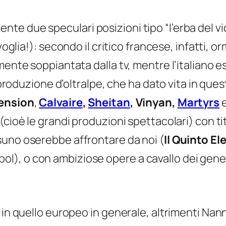
e due speculari posizioni tipo “l’erba del vi
voglia
!): secondo il critico francese, infatti, 
ente soppiantata dalla tv, mentre l’italiano es
a produzione d’oltralpe, che ha dato vita in que
ension
,
Calvaire
,
Sheitan
, Vinyan,
Martyrs
e
cioè le grandi produzioni spettacolari) con tit
suno oserebbe affrontare da noi (
Il Quinto E
Nikopol), o con ambiziose opere a cavallo dei g
 in quello europeo in generale, altrimenti Nan