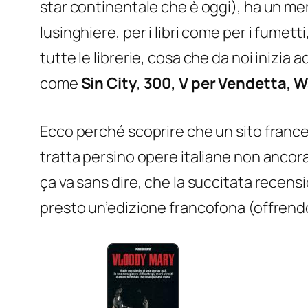
star continentale che è oggi), ha un mer
lusinghiere, per i libri come per i fumett
tutte le librerie, cosa che da noi inizi
come
Sin City
,
300, V per Vendetta,
Ecco perché scoprire che un sito france
tratta persino opere italiane non ancora
ça va sans dire, che la succitata recens
presto un’edizione francofona (offrendo 