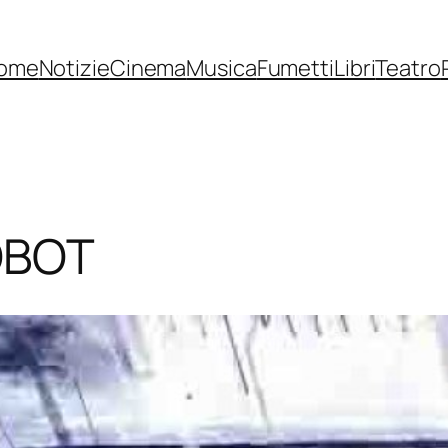
ome
Notizie
Cinema
Musica
Fumetti
Libri
Teatro
OBOT