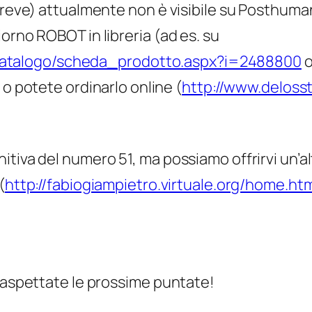
breve) attualmente non è visibile su Posthuman
orno ROBOT in libreria (ad es. su
ale/catalogo/scheda_prodotto.aspx?i=2488800
o
) o potete ordinarlo online (
http://www.delosst
itiva del numero 51, ma possiamo offrirvi un’a
(
http://fabiogiampietro.virtuale.org/home.ht
, aspettate le prossime puntate!