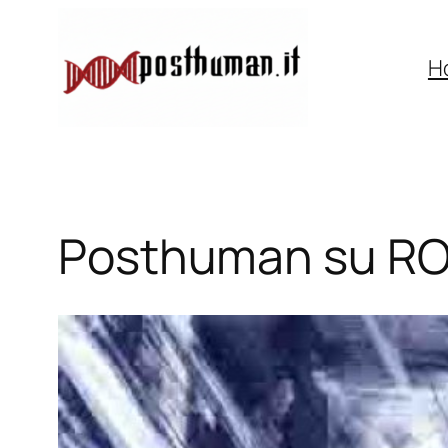
Vai
al
H
contenuto
Posthuman su R