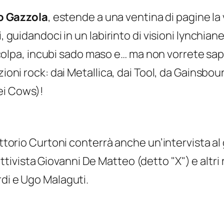
o Gazzola
, estende a una ventina di pagine l
, guidandoci in un labirinto di visioni
lynchian
 di colpa, incubi sado maso e… ma non vorrete sa
zioni rock: dai Metallica, dai Tool, da Gainsbou
ei Cows)!
ittorio Curtoni conterrà anche un’intervista al 
ttivista
Giovanni De Matteo (detto "X") e altri 
rdi e Ugo Malaguti.