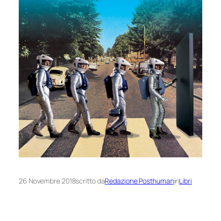
26 Novembre 2018
scritto da
Redazione Posthuman
in
Libri