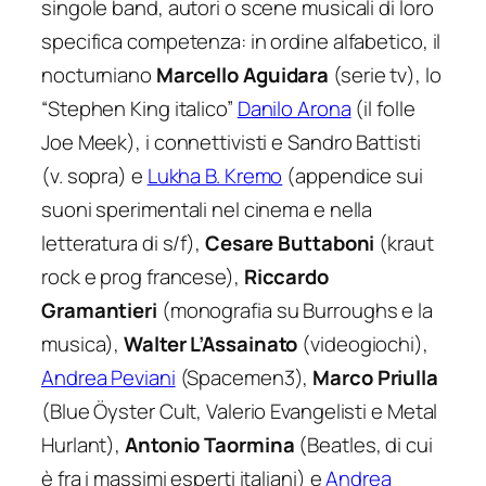
singole band, autori o scene musicali di loro
specifica competenza: in ordine alfabetico, il
nocturniano
Marcello Aguidara
(serie tv), lo
“Stephen King italico”
Danilo Arona
(il folle
Joe Meek), i connettivisti e Sandro Battisti
(v. sopra) e
Lukha B. Kremo
(appendice sui
suoni sperimentali nel cinema e nella
letteratura di s/f),
Cesare Buttaboni
(kraut
rock e prog francese),
Riccardo
Gramantieri
(monografia su Burroughs e la
musica),
Walter L’Assainato
(videogiochi),
Andrea Peviani
(Spacemen3),
Marco Priulla
(Blue Öyster Cult, Valerio Evangelisti e Metal
Hurlant),
Antonio Taormina
(Beatles, di cui
è fra i massimi esperti italiani) e
Andrea