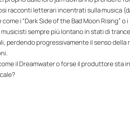
i racconti letterari incentrati sulla musica (
 come i “
Dark Side of the Bad Moon Rising
” o i 
musicisti sempre più lontano in stati di trance
li, perdendo progressivamente il senso della r
ni.
come il
Dreamwater
o forse il produttore sta
icale?