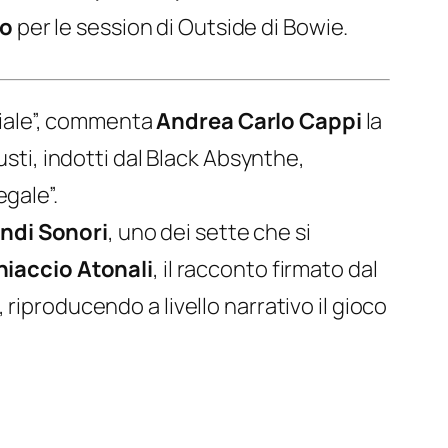
no
per le session di
Outside
di Bowie.
iale”, commenta
Andrea Carlo Cappi
la
usti, indotti dal Black Absynthe,
gale”.
ondi Sonori
, uno dei sette che si
hiaccio Atonali
, il racconto firmato dal
 riproducendo a livello narrativo il gioco