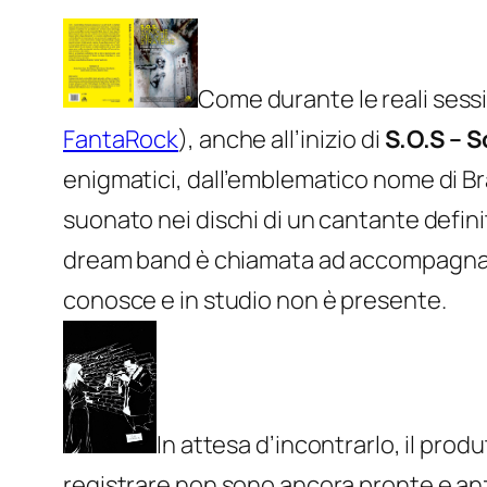
Come durante le reali sessi
FantaRock
), anche all’inizio di
S.O.S –
S
enigmatici, dall’emblematico nome di Br
suonato nei dischi di un cantante defin
dream band è chiamata ad accompagnare
conosce e in studio non è presente.
In attesa d’incontrarlo, il pro
registrare non sono ancora pronte e anz