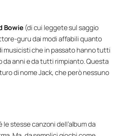
d Bowie
(di cui leggete sul saggio
tore-guru dai modi affabili quanto
 musicisti che in passato hanno tutti
 da anni e da tutti rimpianto. Questa
turo di nome Jack, che però nessuno
hé le stesse canzoni dell’album da
rma. Ma, da semplici giochi come