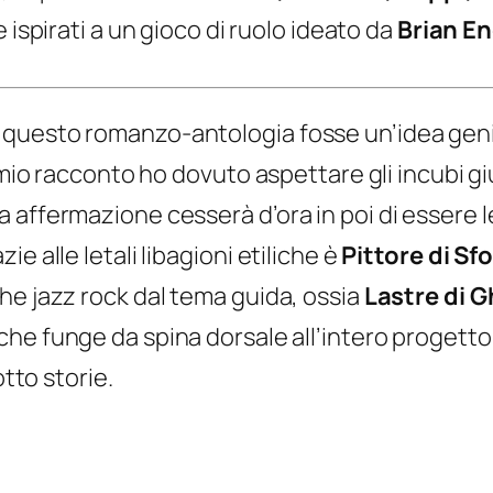
e ispirati a un gioco di ruolo ideato da
Brian E
 questo romanzo-antologia fosse un’idea gen
 mio racconto ho dovuto aspettare gli incubi gi
affermazione cesserà d’ora in poi di essere le
e alle letali libagioni etiliche è
Pittore di Sf
he jazz rock dal tema guida, ossia
Lastre di G
 che funge da spina dorsale all’intero progetto,
otto storie.