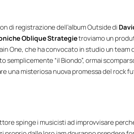
on di registrazione dell’album
Outside
di
Davi
oniche Oblique Strategie
troviamo un produt
ain One, che ha convocato in studio un team di
ito semplicemente “il Biondo”, ormai scomparso
 una misteriosa nuova promessa del rock fu
duttore spinge i musicisti ad improvvisare perc
i proprio dalle loro jam dovranno prendere fo