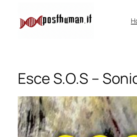
Vai
al
H
contenuto
Esce S.O.S – Soni