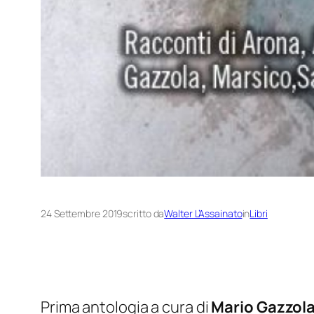
24 Settembre 2019
scritto da
Walter L’Assainato
in
Libri
Prima antologia a cura di
Mario Gazzol