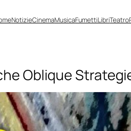
ome
Notizie
Cinema
Musica
Fumetti
Libri
Teatro
che Oblique Strategi