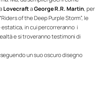
da
Lovecraft
a
George R.R. Martin
,
per
“
Riders of the Deep Purple Storm
”, le
 estatica, in cui percorreranno i
ealtà e si troveranno testimoni di
 inseguendo un suo oscuro disegno