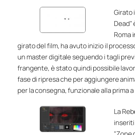
Girato 
Dead" è
Roma in
girato del film, ha avuto inizio il proce
un master digitale seguendo i tagli previ
frangente, è stato quindi possibile lavorar
fase di ripresa che per aggiungere anima
per la consegna, funzionale alla prima a 
La Rebe
inserit
"Zone o