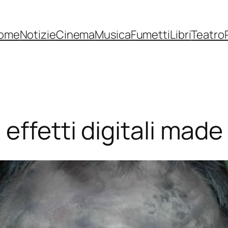
ome
Notizie
Cinema
Musica
Fumetti
Libri
Teatro
effetti digitali made 