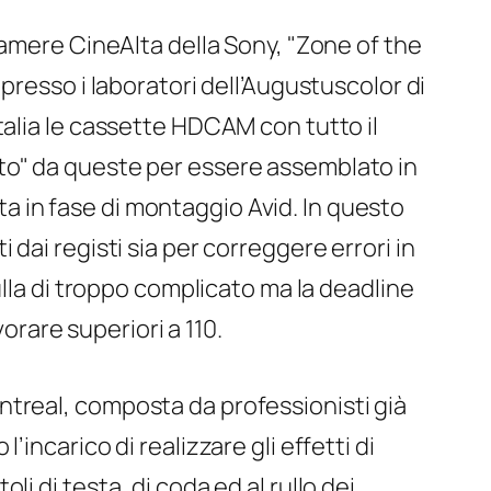
 camere CineAlta della Sony, "Zone of the
 presso i laboratori dell’Augustuscolor di
talia le cassette HDCAM con tutto il
ratto" da queste per essere assemblato in
ata in fase di montaggio Avid. In questo
ti dai registi sia per correggere errori in
ulla di troppo complicato ma la deadline
orare superiori a 110.
ntreal, composta da professionisti già
’incarico di realizzare gli effetti di
li di testa, di coda ed al rullo dei