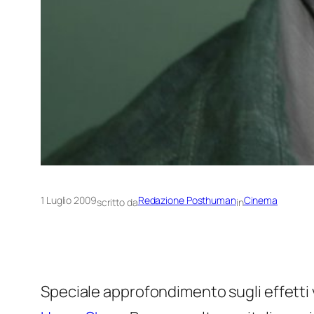
1 Luglio 2009
Redazione Posthuman
Cinema
scritto da
in
Speciale approfondimento sugli effetti vi