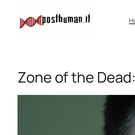
Vai
al
H
contenuto
Zone of the Dead: 