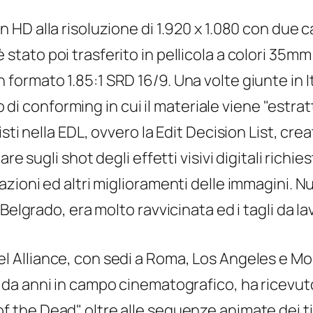
in HD alla risoluzione di 1.920 x 1.080 con due
 stato poi trasferito in pellicola a colori 35mm
 formato 1.85:1 SRD 16/9. Una volte giunte in I
sso di conforming in cui il materiale viene "est
sti nella EDL, ovvero la Edit Decision List, cre
e sugli shot degli effetti visivi digitali richies
zioni ed altri miglioramenti delle immagini. N
Belgrado, era molto ravvicinata ed i tagli da lav
l Alliance, con sedi a Roma, Los Angeles e Mo
i da anni in campo cinematografico, ha ricevuto l
f the Dead" oltre alle sequenze animate dei tito