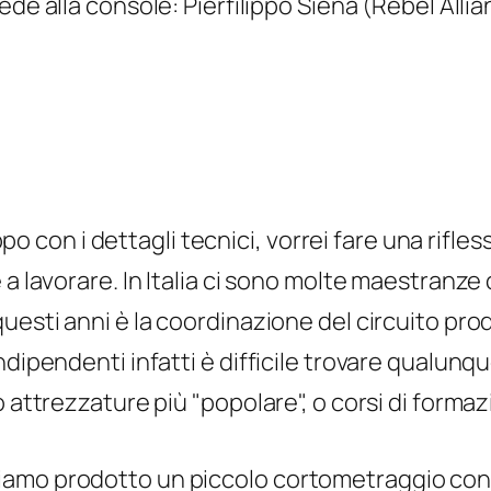
iede alla console: Pierfilippo Siena (Rebel Allia
ippo con i dettagli tecnici, vorrei fare una rifles
a lavorare. In Italia ci sono molte maestranze 
uesti anni è la coordinazione del circuito pr
dipendenti infatti è difficile trovare qualunque
o attrezzature più "popolare", o corsi di form
amo prodotto un piccolo cortometraggio con l