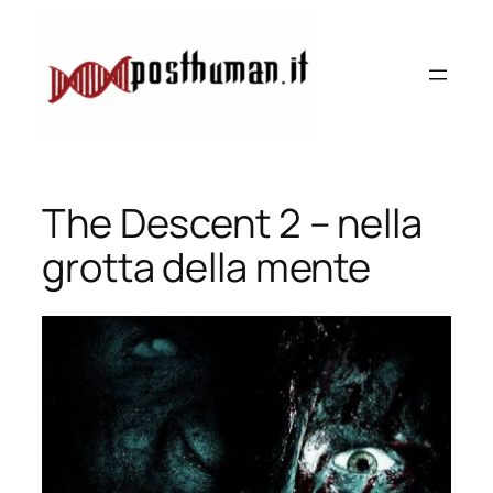
Vai
al
contenuto
The Descent 2 – nella
grotta della mente