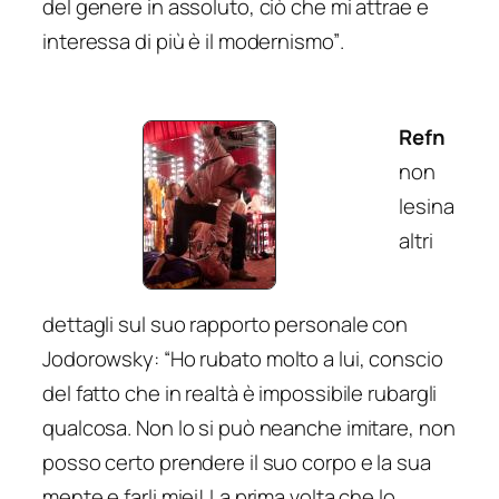
del genere in assoluto, ciò che mi attrae e
interessa di più è il modernismo”
.
Refn
non
lesina
altri
dettagli sul suo rapporto personale con
Jodorowsky: “
Ho rubato molto a lui, conscio
del fatto che in realtà è impossibile rubargli
qualcosa. Non lo si può neanche imitare, non
posso certo prendere il suo corpo e la sua
mente e farli miei! La prima volta che lo