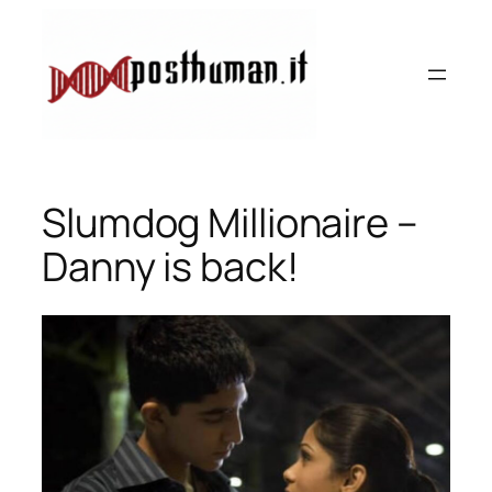
Vai
al
contenuto
Slumdog Millionaire –
Danny is back!