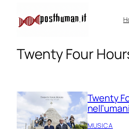
Vai
al
H
contenuto
Twenty Four Hour
Twenty Fou
nell’umani
MUSICA