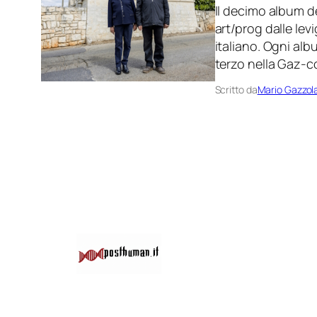
Il decimo album d
art/prog dalle lev
italiano. Ogni alb
terzo nella Gaz-co
Scritto da
Mario Gazzol