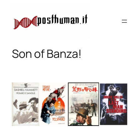
Vai
al
contenuto
Son of Banza!