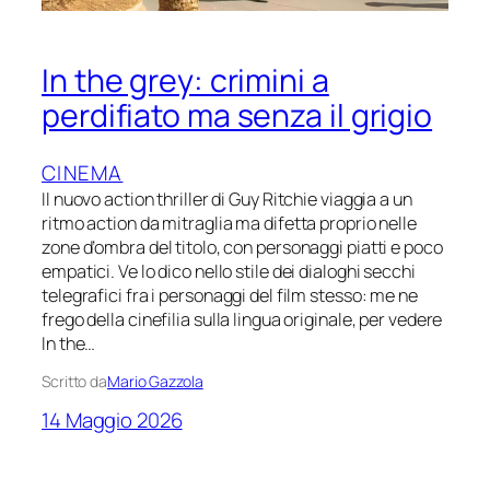
In the grey: crimini a
perdifiato ma senza il grigio
CINEMA
Il nuovo action thriller di Guy Ritchie viaggia a un
ritmo action da mitraglia ma difetta proprio nelle
zone d’ombra del titolo, con personaggi piatti e poco
empatici. Ve lo dico nello stile dei dialoghi secchi
telegrafici fra i personaggi del film stesso: me ne
frego della cinefilia sulla lingua originale, per vedere
In the…
Scritto da
Mario Gazzola
14 Maggio 2026