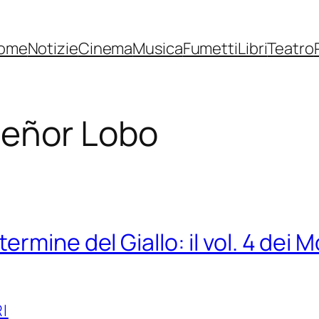
ome
Notizie
Cinema
Musica
Fumetti
Libri
Teatro
Señor Lobo
termine del Giallo: il vol. 4 dei 
RI