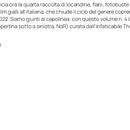
ia ora la quarta raccolta di locandine, flani, fotobuste 
ilm gialli all’italiana, che chiude il ciclo del genere cop
22. Siamo giunti al capolinea: con questo volume n. 4 la
ertina sotto a sinistra, NdR) curata dall’infaticabile T
a