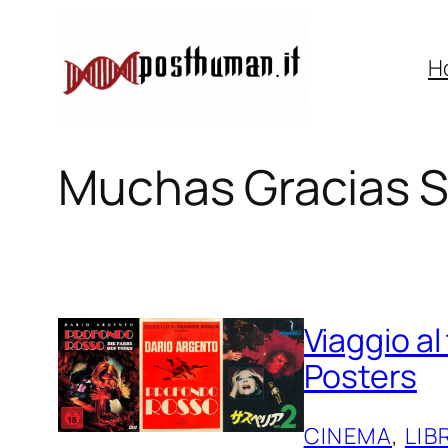
Vai
al
H
contenuto
Muchas Gracias 
Viaggio al 
Posters
CINEMA
, 
LIB