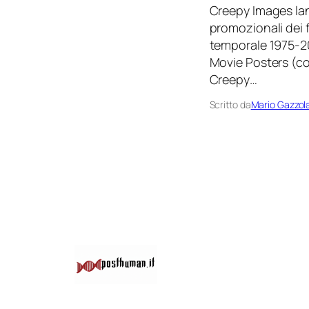
Creepy Images lanc
promozionali dei f
temporale 1975-20
Movie Posters (cop
Creepy…
Scritto da
Mario Gazzol