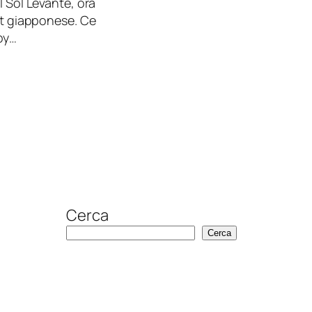
l Sol Levante, ora
art giapponese. Ce
py…
Cerca
Cerca