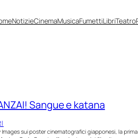
ome
Notizie
Cinema
Musica
Fumetti
Libri
Teatro
ANZAI! Sangue e katana
RI
y Images sui poster cinematografici giapponesi, la prima