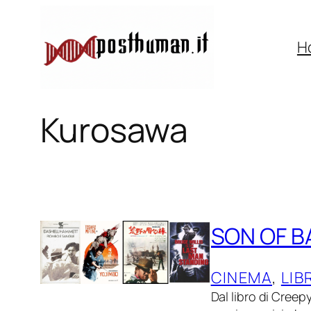
Vai
al
H
contenuto
Kurosawa
SON OF B
CINEMA
, 
LIB
Dal libro di Creep