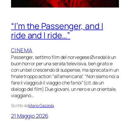
“I’m the Passenger, and I
ride and I ride…”
CINEMA
Passenger, settimo film del norvegese Øvredal è un
buon horror per una serata televisiva, ben girato e
con un bel crescendo di suspense, ma sprecata in un
finale troppo action “all’americana”. “Non siamo noi a
fare il viaggio,è il viaggio che fa noi”(cit. da un
dialogo del film) Due giovani, un nero e un orientale,
viaggiano…
Scritto da
Mario Gazzola
21 Maggio 2026