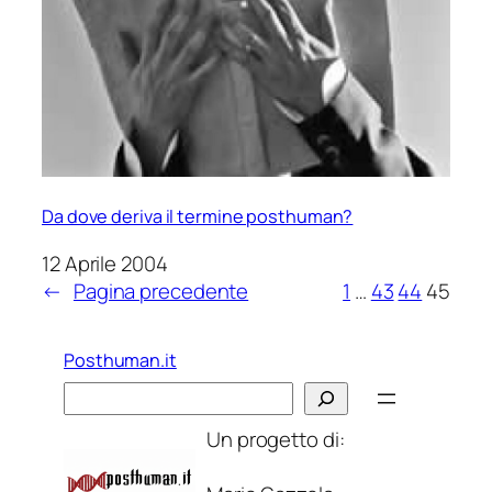
Da dove deriva il termine posthuman?
12 Aprile 2004
←
Pagina precedente
1
…
43
44
45
Posthuman.it
Cerca
Un progetto di: