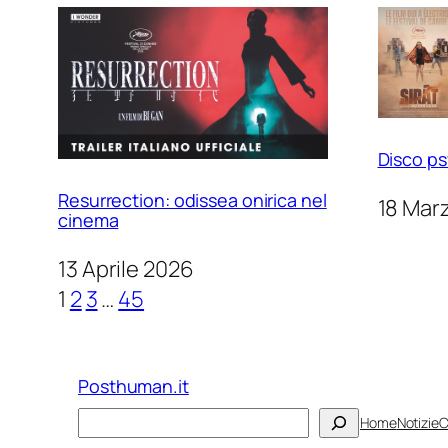
Disco ps
Resurrection: odissea onirica nel
18 Mar
cinema
13 Aprile 2026
1
2
3
…
45
Posthuman.it
Cerca
Home
Notizie
C