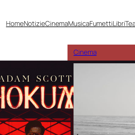
Home
Notizie
Cinema
Musica
Fumetti
Libri
Te
Cinema