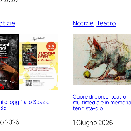
otizie
Notizie
, 
Teatro
Cuore di porco: teatro
i di oggi” allo Spazio
multimediale in memoria
o35
tennista-dio
no 2026
1 Giugno 2026