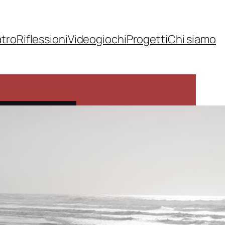
atro
Riflessioni
Videogiochi
Progetti
Chi siamo