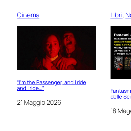
Cinema
Libri
, 
N
“I’m the Passenger, and I ride
and I ride…”
Fantasmi 
delle Sc
21 Maggio 2026
18 Mag