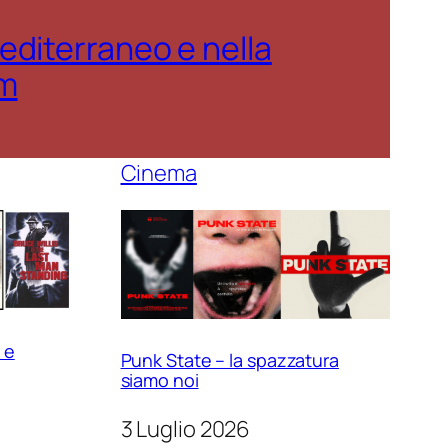
editerraneo e nella
mm
Cinema
 e
Punk State – la spazzatura
siamo noi
3 Luglio 2026