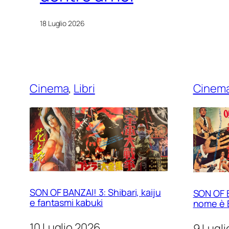
18 Luglio 2026
Cinema
, 
Libri
Cinem
SON OF BANZAI! 3: Shibari, kaiju
SON OF B
e fantasmi kabuki
nome è 
10 Luglio 2026
9 Lugl