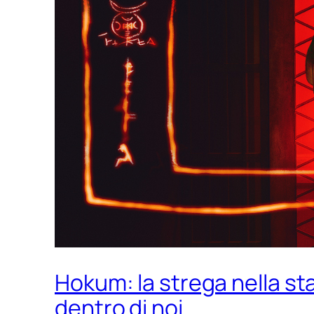
Hokum: la strega nella s
dentro di noi