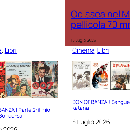
Odissea nel M
pellicola 70 
15 Luglio 2026
a
, 
Libri
Cinema
, 
Libri
SON OF BANZAI! Sangue
katana
ANZAI! Parte 2: il mio
Bondo-san
8 Luglio 2026
io 2026