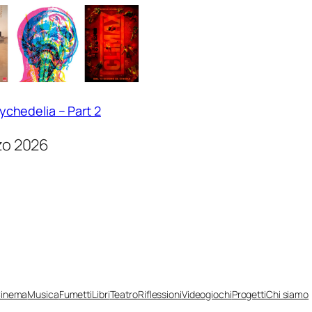
ychedelia – Part 2
zo 2026
inema
Musica
Fumetti
Libri
Teatro
Riflessioni
Videogiochi
Progetti
Chi siamo